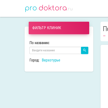
pro
doktora
-
.ru
П
ФИЛЬТР КЛИНИК
По названию:
Город:
Верхотурье