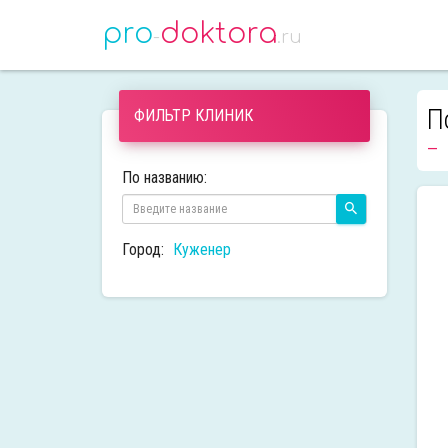
pro
doktora
-
.ru
П
ФИЛЬТР КЛИНИК
По названию:
Город:
Куженер