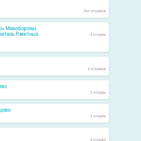
Нет отзывов
го» Минобороны
питаль Ракетных
4 отзыва
6 отзывов
ово
2 отзыва
нцово
3 отзыва
4 отзыва