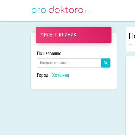
pro
doktora
-
.ru
П
ФИЛЬТР КЛИНИК
По названию:
Город:
Хотынец