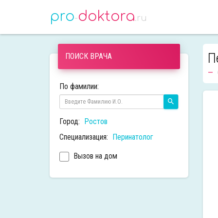
pro
doktora
-
.ru
П
ПОИСК ВРАЧА
По фамилии:
Город:
Ростов
Специализация:
Перинатолог
Вызов на дом