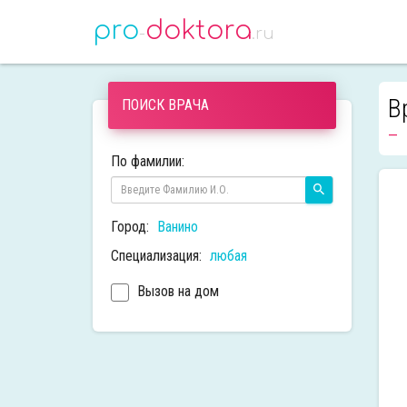
pro
doktora
-
.ru
В
ПОИСК ВРАЧА
По фамилии:
Город:
Ванино
Специализация:
любая
Вызов на дом