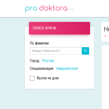
pro
doktora
-
.ru
Н
ПОИСК ВРАЧА
По фамилии:
Город:
Ростов
Специализация:
Невропатолог
Вызов на дом