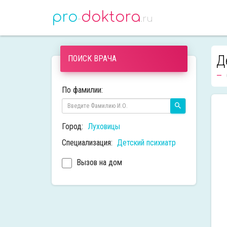
pro
doktora
-
.ru
Д
ПОИСК ВРАЧА
По фамилии:
Город:
Луховицы
Специализация:
Детский психиатр
Вызов на дом