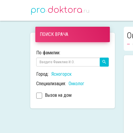
pro
doktora
-
.ru
О
ПОИСК ВРАЧА
По фамилии:
Город:
Ясногорск
Специализация:
Онколог
Вызов на дом