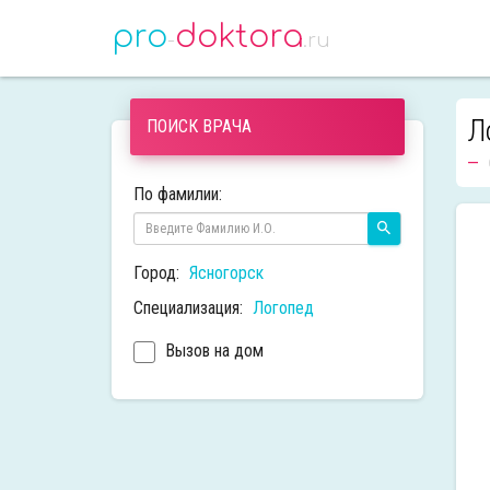
pro
doktora
-
.ru
Л
ПОИСК ВРАЧА
По фамилии:
Город:
Ясногорск
Специализация:
Логопед
Вызов на дом