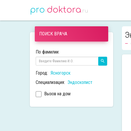
pro
doktora
-
.ru
Э
ПОИСК ВРАЧА
По фамилии:
Город:
Ясногорск
Специализация:
Эндоскопист
Вызов на дом