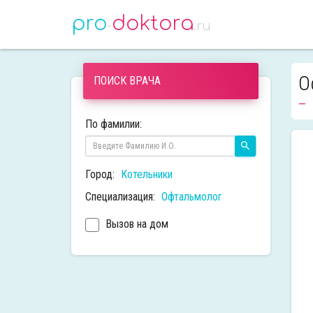
pro
doktora
-
.ru
О
ПОИСК ВРАЧА
По фамилии:
Город:
Котельники
Специализация:
Офтальмолог
Вызов на дом