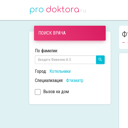
pro
doktora
-
.ru
Ф
ПОИСК ВРАЧА
По фамилии:
Город:
Котельники
Специализация:
Фтизиатр
Вызов на дом