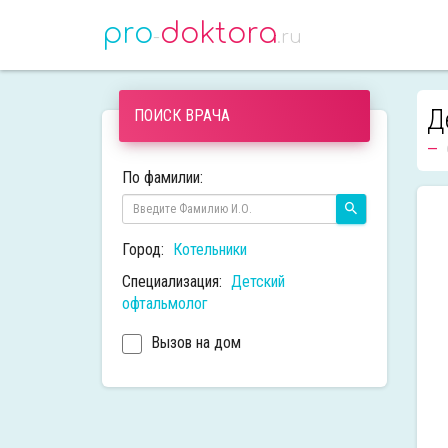
pro
doktora
-
.ru
Д
ПОИСК ВРАЧА
По фамилии:
Город:
Котельники
Специализация:
Детский
офтальмолог
Вызов на дом