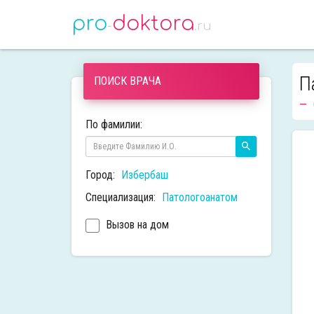
pro
doktora
-
.ru
П
ПОИСК ВРАЧА
По фамилии:
Город:
Избербаш
Специализация:
Патологоанатом
Вызов на дом