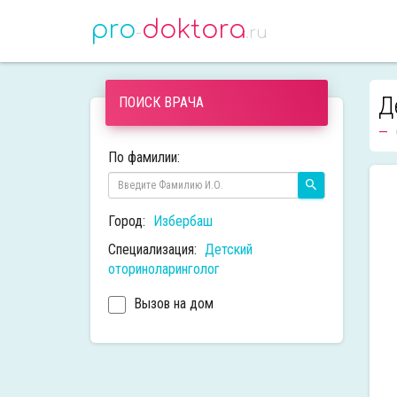
pro
doktora
-
.ru
Д
ПОИСК ВРАЧА
По фамилии:
Город:
Избербаш
Специализация:
Детский
оториноларинголог
Вызов на дом