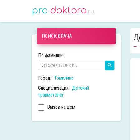
pro
doktora
-
.ru
Д
ПОИСК ВРАЧА
По фамилии:
Город:
Томилино
Специализация:
Детский
травматолог
Вызов на дом