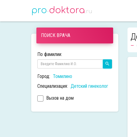
pro
doktora
-
.ru
Д
ПОИСК ВРАЧА
По фамилии:
Город:
Томилино
Специализация:
Детский гинеколог
Вызов на дом