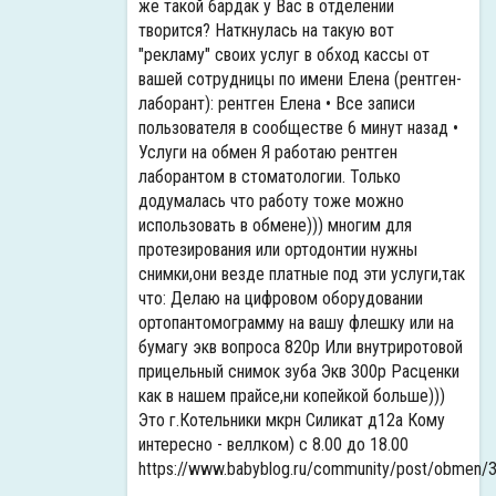
же такой бардак у Вас в отделении
творится? Наткнулась на такую вот
"рекламу" своих услуг в обход кассы от
вашей сотрудницы по имени Елена (рентген-
лаборант): рентген Елена • Все записи
пользователя в сообществе 6 минут назад •
Услуги на обмен Я работаю рентген
лаборантом в стоматологии. Только
додумалась что работу тоже можно
использовать в обмене))) многим для
протезирования или ортодонтии нужны
снимки,они везде платные под эти услуги,так
что: Делаю на цифровом оборудовании
ортопантомограмму на вашу флешку или на
бумагу экв вопроса 820р Или внутриротовой
прицельный снимок зуба Экв 300р Расценки
как в нашем прайсе,ни копейкой больше)))
Это г.Котельники мкрн Силикат д12а Кому
интересно - веллком) с 8.00 до 18.00
https://www.babyblog.ru/community/post/obmen/