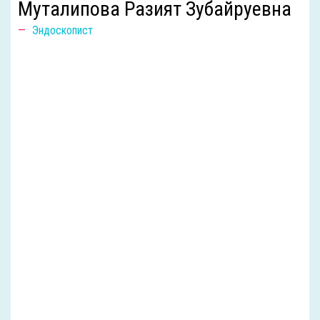
Муталипова Разият Зубайруевна
Эндоскопист